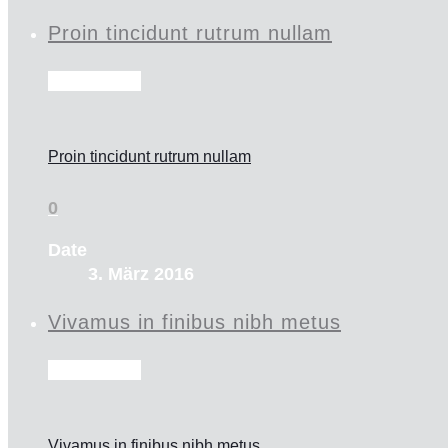
Proin tincidunt rutrum nullam
Read more
Proin tincidunt rutrum nullam
0
Date
3. März 2016
Vivamus in finibus nibh metus
Read more
Vivamus in finibus nibh metus