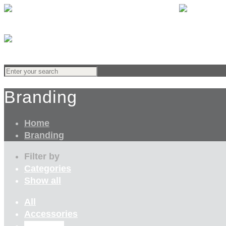
Branding
Home
Branding
Filter by
Categories
Show all
All
Accessories
Branding