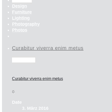
Design
Furniture
Lighting
Photography
Photos
Curabitur viverra enim metus
Read more
Curabitur viverra enim metus
0
Date
3. März 2016